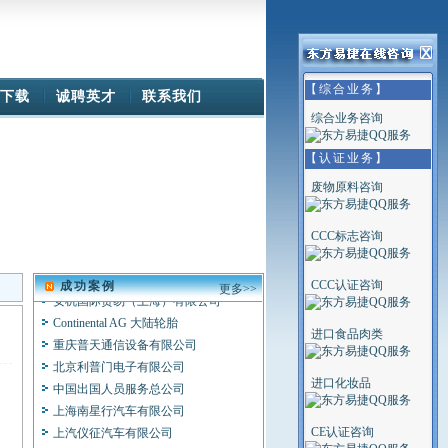
Continental AG 大陆轮胎
摩托罗拉（中国）有限公司
联想集团
日电（中国）有限公司
【综合业务】
下载
诚聘英才
联系我们
天津三星SDI有限公司
综合业务咨询
西门子（中国）有限公司
北京天普太阳能有限公司
【认证业务】
DEL 医疗影象集团
废物原料咨询
Villa Sistemi Medicali S.P.a.
OWANDY S。P。A
CCC标志咨询
北京标特电子技术研究所
安徽菲特科技股份有限公司
安机国际贸易（上海）有限公司
CCC认证咨询
成功案例
更多>>
Continental AG 大陆轮胎
重庆普天通信设备有限公司
进口食品肉类
北京利普门电子有限公司
中国出国人员服务总公司
进口化妆品
上海南星行汽车有限公司
上汽仪征汽车有限公司
CE认证咨询
天津泰风行汽车有限公司