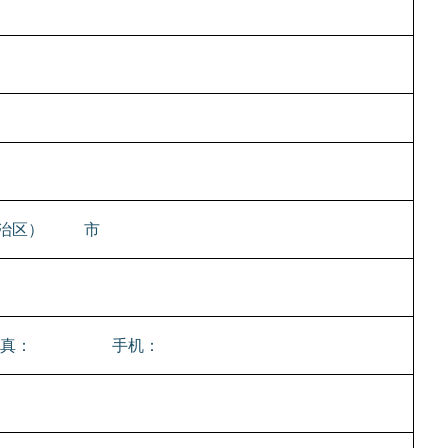
治区）
市
真：
手机：