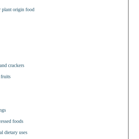
 plant origin food
 and crackers
fruits
ngs
cessed foods
al dietary uses