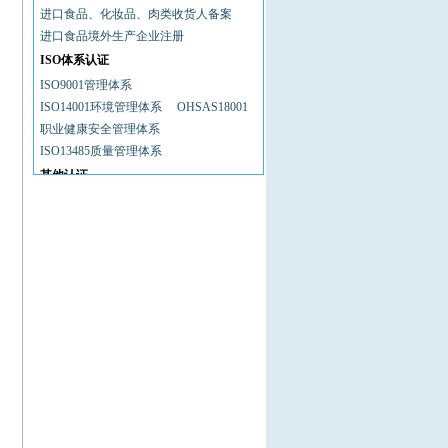
重庆普天通信设备有限公司
进口食品、化妆品、肉类收货人备案
北京利普门电子有限公司
进口食品境外生产企业注册
中国出国人员服务总公司
ISO体系认证
上海南星行汽车有限公司
ISO9001管理体系
上汽仪征汽车有限公司
ISO14001环境管理体系
OHSAS18001
天津泰风行汽车有限公司
职业健康安全管理体系
以色列RAD数据通信有限公司
ISO13485质量管理体系
艾斯比特麦雷制热电器公司
其他认证
EXCELTEK ELECTRONICS （HK）
LT...
进境动植物及其产品检验审批许可证
香港宝华音响集团
进出口货物相关资质备案
进口肉类国内收货人备案
出口食品生产企业备案
CE认证
食品经营许可证
贸促会自由销售证明
进口食品进口商备案
电信进网许可证