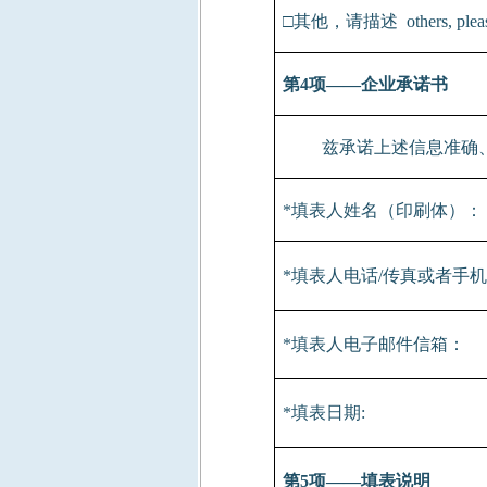
□其他，请描述
others, plea
第
4
项——企业承诺书
兹承诺上述信息准确
*
填表人姓名（印刷体）：
*
填表人电话
/
传真或者手机
*
填表人电子邮件信箱：
*
填表日期
:
第
5
项——填表说明