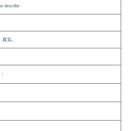
se describe
、真实。
：