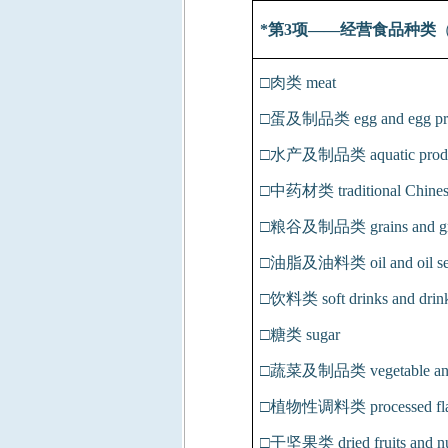
*
第
3
项——经营食品种类
□肉类
meat
□蛋及制品类
egg and egg pr
□水产及制品类
aquatic prod
□中药材类
traditional Chines
□粮谷及制品类
grains and g
□油脂及油料类
oil and oil s
□饮料类
soft drinks and drin
□糖类
sugar
□蔬菜及制品类
vegetable an
□植物性调料类
processed fla
□干坚果类
dried fruits and n