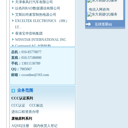
以色列RAD数据通信有限公司
艾斯比特麦雷制热电器公司
电信入网咨询
EXCELTEK ELECTRONICS （HK）
LT...
香港宝华音响集团
WINSTAR INTERNATIONAL INC.
Continental AG 大陆轮胎
摩托罗拉（中国）有限公司
总机：
010-85778077
联想集团
直线：
010-57186900
日电（中国）有限公司
手机：
13811136789
天津三星SDI有限公司
QQ：
7905067
西门子（中国）有限公司
邮箱：
ccconline@163.com
北京天普太阳能有限公司
DEL 医疗影象集团
业务范围
Villa Sistemi Medicali S.P.a.
OWANDY S。P。A
CCC认证系列
北京标特电子技术研究所
CCC认证
CCC标志
安徽菲特科技股份有限公司
进出口权资质办理
安机国际贸易（上海）有限公司
废物原料系列
Continental AG 大陆轮胎
AQSIQ注册
国内收货人登记